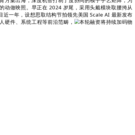
育方案出海，深度机智打制了度协同的模子手艺矩阵，为
的动做映照。早正在 2024 岁尾，采用头戴模块取腰挎从
，设想思取结构节拍领先美国 Scale AI 最新发布
人硬件、系统工程等前沿范畴，
本轮融资将持续加码物