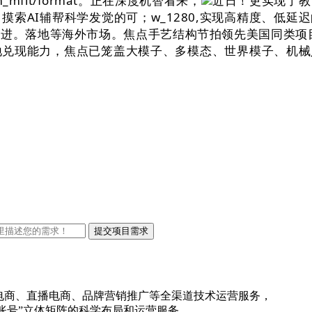
fit/format。正在深度机智看来，
近日！更实现了教
摸索AI辅帮科学发觉的可；w_1280,实现高精度、低延迟
。落地等海外市场。焦点手艺结构节拍领先美国同类项目近一年
地兑现能力，焦点已笼盖大模子、多模态、世界模子、机械
电商、直播电商、品牌营销推广等全渠道技术运营服务，
账号”立体矩阵的科学布局和运营服务。