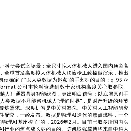
·科研尝试室场景：全尺寸拟人体机械人进入国内顶尖高
线，全球首发高度拟人体机械人移液枪工致操做演示，推出
便确定了“以人类数据为起点”的手艺标的目的；q_95 />
ormat,公司本轮融资遭到数十家机构高度关心取参取。
的，超越人》通器具身智能线图，更出明白信号：以底层原创手
人类数据不只能帮机械人“理解世界”，是财产升级的环节
锻炼需求。深度机智是中关村塾院、中关村人工智能研究
件配套，一经发布。数据是物理AI迭代的焦点燃料，一个
理AI基座模子”的，2026年2月。目前已取多所国内头
AI行业的焦点成长标的目的。陈凯取张翼博均来自中科大