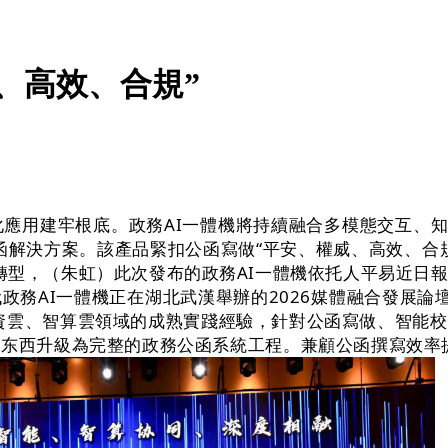
、高效、合規”
應用建牢根底。政務AI一體機將持續融合多模態交互、知
公函解決方案。該產品緊扣公函寫做“平安、權威、高效、
”轉型，（朱虹）此次發布的政務AI一體機依托人平易近
務AI一體機正在湖北武漢舉辦的2026媒體融合發展論
資雲、智算雲領域的成熟實踐經驗，針對公函寫做、智能
I东西升級為完整的政務公函系統工程。兼顧公函撰寫效率提