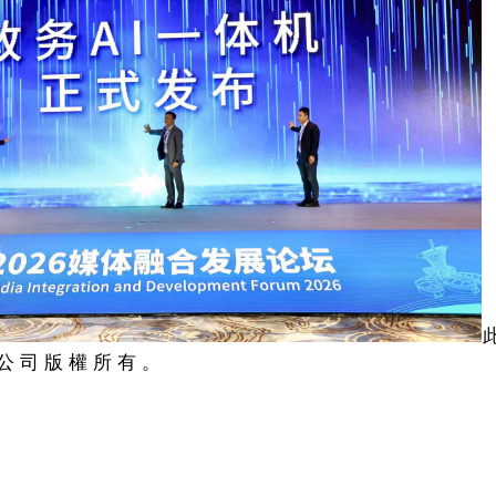
公 司 版 權 所 有 。