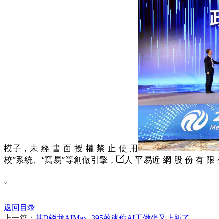
模子，未 經 書 面 授 權 禁 止 使 用
校”系統、“寫易”等創做引擎，
人 平易近 網 股 份 有 限 
。
返回目录
上一篇：
基D锐龙AIMax+395的迷你AI工做坐又上新了