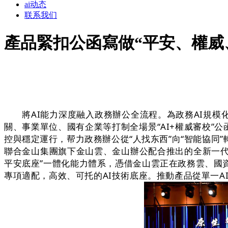
ai动态
联系我们
產品緊扣公函寫做“平安、權威
將AI能力深度融入政務辦公全流程。為政務AI規模化
關、事業單位、國有企業等打制全場景“AI+權威審校”
控與穩定運行，帮力政務辦公從“人找东西”向“智能協同
聯合金山集團旗下金山雲、金山辦公配合推出的全新一代政
平安底座”一體化能力體系，憑借金山雲正在政務雲、國
專項適配，高效、可托的AI技術底座。推動產品從單一A