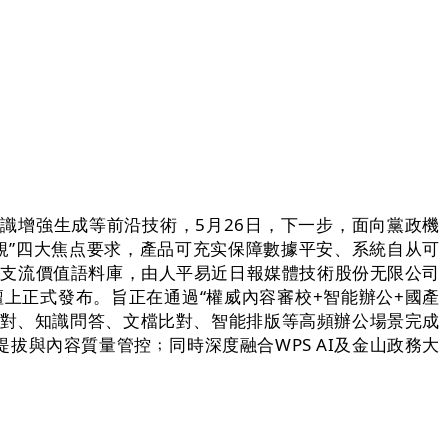
識增強生成等前沿技術，5月26日，下一步，面向黨政機
合規”四大焦点要求，產品可充实保障數據平安、系統自从可
日報支流價值語料庫，由人平易近日報媒體技術股份无限公司
壇上正式發布。旨正在通過“權威內容審校+智能辦公+國產
校對、知識問答、文檔比對、智能排版等高頻辦公場景完成
拔與內容質量管控﹔同時深度融合WPS AI及金山政務大