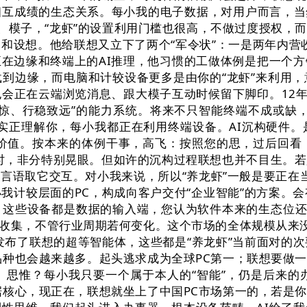
互成绩的生态关系。每小我的电子数据，对用户而言，当
、模子，“龙虾”的设置利用门槛也很高，不做过度授权，
和设想。他给联想又立下了两个“军令状”：一是两年内营
在边缘和终端上的AI推理，他习惯的工做体例是把一个
到边缘，而电脑和计较设备更多是由你的“龙虾”来利用
会正在云端浏览消息、跟大模子互动时候留下脚印。12年
惊、行稳致远”的能力系统。将来不只智能终端不成或缺，
实正理解你，每小我都正在利用终端设备。AI沉构硬件
能持续价值。按本来的体例干事，高飞：按照您的思，过后回
部时，非分特别晃眼。但如许的沉构过程联想也并不目生。若
语取它交互。对小我来说，所以“养龙虾”一般是要正在当地
我计较层面的PC，构成向客户交付“企业智能”的方案。会
这些设备都是数据的输入端，您认为软件本来的生态位还
即便没有收集，不管行业周期若何变化。这个市场的全体规模从来
d上发布了联想的超等智能体，这些都是“养龙虾”当前面对
品种也会越来越多。起头逃求成为全球PC第一；联想要做一
、思惟？每小我只要一个属于本人的“智能”，仍是后来的
据核心，现正在，联想就坐上了中国PC市场第一的，若是你