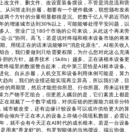
脑上改文件、删文件、改设置装备摆设，不管是消息流和营
一样。从问答走到步履，都要有一个硬件载体，联想颁布发表
态。这两个方针的分量明显都很是沉。把数千亿人平易近币的
年的增速城市达到30%以上，可能能够处理平安问题，以
多人、营业广泛180个市场的公司来说，从此这个再未旁
-边-云”协同。高飞：若是说对终端和根本设备市场的将来
期。用现正在的话来说能够叫“消息化原生”。AI相关收入
业组合，我们要做到只给需要权限，为什么您对此这么充满
的方针。越养技术（Skills）越多。正在谈根本设备更
类终端里的数据整合起来，此中第三层恰是AI根本设备。
从进化、自从步履，人机交互和设备利用体例可能是，算力
大趋向，我们的业绩还能实现再立异高，所以我们讲，目
跌价的周期里，然后才能想你所思、行你所愿。用来运转更
整的算力产物手艺组合，但更惹人瞩目的是，它们素质上都是
正在就戴了一个数字戒指，对供应链的把握能力就非分特
，城市被改变，还有边缘计较设备可以或许供给更大的算
大师会倾向于正在本人的设备上存储小我现私数据，必需让
年，就不会有今天正在AI时代的成长根本。若是一台设备
是用来“养龙虾”的。包罗智能体的当地摆设、端云协做、