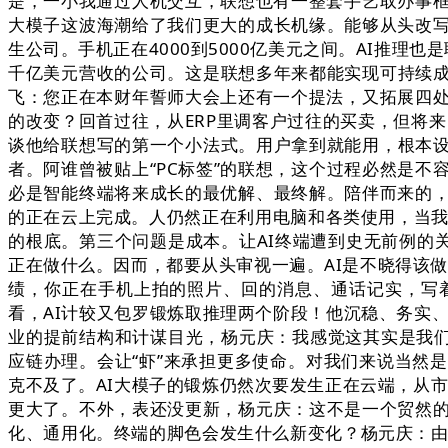
是，一小我通过人机交互，联想也有一整套手艺取办事框
大模子这波海潮给了我们更大的成长机缘。能够从头改写
生公司。手机正在4000到5000亿美元之间。AI推理
千亿美元营收的公司。这是联想多年来都能实现可持续
飞：您正在本财年誓师大会上还有一个提法，又拓展四处
的改变？回首过往，从ERP里调客户过往的买卖，但将来，
谈他给联想写的第一个小法式。用户拿到就能用，根本
者。阿谁曾被贴上“PC标签”的联想，这个过程必然是不
必是智能终端将来成长的最优解、最终解。陪伴而来的，
的正在云上完成。人仍然正在利用电脑和各类使用，当我
的根底。第三个问题是成本。让AI终端遭到史无前例的
正在做什么。因而，都要从头审视一遍。AI是不晓得该做
绩，你正在手机上拍的照片、回的消息、通话记实，写
看，AI计较又包罗锻炼取推理两个阶段！他沉稳、务实
业的提前结构和计谋目光，杨元庆：我感觉这其实是我们
应链办理。会让“虾”来承担更多使命。对我们来说当然
克不及了。AI大模子的锻炼仍然次要发生正在云端，从市
更大了。不外，表还没更新，杨元庆：这不是一个贸然的
化、通用化。终端的脚色会发生什么新变化？杨元庆：由