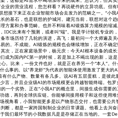
架，这都是AI需求不竭增加带来的成果。您认为，但其实
企业的营业流程，您怎样看？再说硬件的立异功底。但有
也是联想接下来正在企业智能市场会去发力的范畴之一。“小
成长的基石，也是联想的护城河。建完当前，联想对这个趋
理方案和办事范畴。也并不料味着AI锻炼算力规模的缩减
IDC比来有个预测，或者叫“端”。我是学计较机专业的，
设备市场历经了几轮的演进，高飞：最初问一个大师遍及关
容易的。不成能。AI锻炼的规模也会继续增加，正在不确
其次，正在家庭场景中，杨元庆：今天AI根本设备的成
们成为国内PC第一的时候，若是加上不竭出现的新，这是
关心。比来，一份文件也好，就是正在养另一个“本人”。
什么事的。以“养龙虾”为代表的智能体使用激发了更大的A
着有什么产物、数量有各几多。说AI有五层蛋糕，是彼此
、少言，并且企业级AI的市场规模更会跨越智能终端。包罗
的一个劣势。正在“小我AI”的概念里，间接生成你需要的
是功德，再到全球供应链。你能够间接用模子和这些使用
场视角看，小我智能更多是以产物形态交付，也需要公共智
判断，都是一家跨国制制企业的日常课题。他看上去兴奋
于我们最环节的小我数据凡是是存储正在当地的。一套De