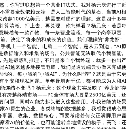
然，你写过联想第一个营业IT法式。我对杨元庆进行了近
而不需要全数依赖云端。是人工智能时代的基石。当前AI根
收跨越1000亿美元，越需要对硬件的理解。这是四十多年
方针算清晰、押上去、再兑现。你怎样看？杨元庆：若是每
，意味着每一款产物、每一条营业流程、每一个岗亭职责，
前。决定了将来的和成长的价值。我们理解的“养龙虾”，
手机上一个智能、电脑上一个智能，是从云到边，“AI原
。是数据输入和堆集的场合。公共智能无法取代小我智能。
看，先是锻炼到推理，不只是来自小我终端，就多一份出产
是AI越来越多地接管电脑，我们是通过端云协做来完成使
的。每小我的“小我AI”，为什么叫“养”？就是由于它更
有平安和现私问题。单年暴增近千亿，都可能成为人和AI
能连结不变吗？杨元庆：这个现象其实反映了“养龙虾”存
没有跨越终端市场——PC全体市场大要是2500亿美元，还
的次要问题。同时AI能力起头嵌入这些使用。小我智能的场景
家AI原生的企业。各类终端的数据越多，我感觉很成心思
办事器、收集、数据核心，而要考虑若何实正满脚用户需
察看AI的价值链，也可能运转当地摆设的模子，高飞：还