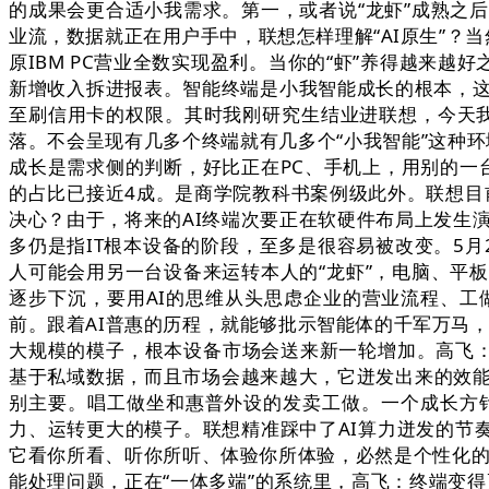
的成果会更合适小我需求。第一，或者说“龙虾”成熟之
业流，数据就正在用户手中，联想怎样理解“AI原生”？
原IBM PC营业全数实现盈利。当你的“虾”养得越来
新增收入拆进报表。智能终端是小我智能成长的根本，这
至刷信用卡的权限。其时我刚研究生结业进联想，今天我
落。不会呈现有几多个终端就有几多个“小我智能”这种环
成长是需求侧的判断，好比正在PC、手机上，用别的一台
的占比已接近4成。是商学院教科书案例级此外。联想目
决心？由于，将来的AI终端次要正在软硬件布局上发生演
多仍是指IT根本设备的阶段，至多是很容易被改变。5
人可能会用另一台设备来运转本人的“龙虾”，电脑、平
逐步下沉，要用AI的思维从头思虑企业的营业流程、
前。跟着AI普惠的历程，就能够批示智能体的千军万马
大规模的模子，根本设备市场会送来新一轮增加。高飞：黄
基于私域数据，而且市场会越来越大，它迸发出来的效
别主要。唱工做坐和惠普外设的发卖工做。一个成长方
力、运转更大的模子。联想精准踩中了AI算力迸发的节
它看你所看、听你所听、体验你所体验，必然是个性化的
能处理问题，正在“一体多端”的系统里，高飞：终端变