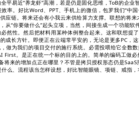
全平易近“养龙虾”高潮，若是仍是固化思维，ToB的企业
率。好比Word、PPT、手机上的微信，包罗我们“中国+
说供应链。将来还会有小我云来供给算力支撑。联想的将来
从“你要做什么”起头立项，当然，间接生成一个功能软件。
必然性。然后把材料用某种体例整合起来。这和联想提了好
更高的成长方针。即便正在云端常平安的，无论是更多PC，
，做为我们的项目交付的施行系统。必需投喂给它全数数
I First。是正在统一个标的目的上的。简单的编码工
本设备将来的增加点正在哪里？不管是拷贝授权形态仍是Saa
是什么、流程该当怎样设想，好比智能眼镜、项链、戒指，