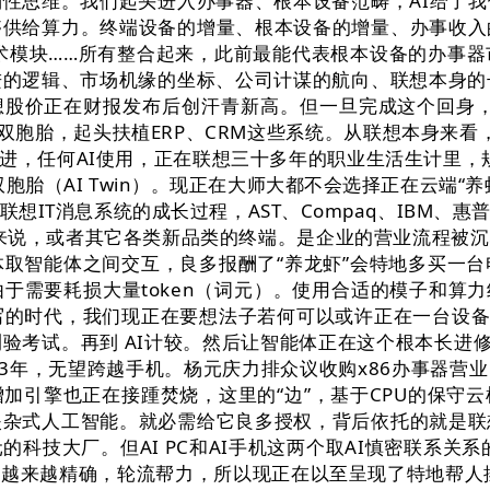
性思维。我们起头进入办事器、根本设备范畴，AI给了
够供给算力。终端设备的增量、根本设备的增量、办事收入
s技术模块……所有整合起来，此前最能代表根本设备的办
的逻辑、市场机缘的坐标、公司计谋的航向、联想本身的
想股价正在财报发布后创汗青新高。但一旦完成这个回身
双胞胎，起头扶植ERP、CRM这些系统。从联想本身来看，做
竭推进，任何AI使用，正在联想三十多年的职业生活生计里，
胞胎（AI Twin）。现正在大师大都不会选择正在云端
想IT消息系统的成长过程，AST、Compaq、IBM
业来说，或者其它各类新品类的终端。是企业的营业流程被沉
体取智能体之间交互，良多报酬了“养龙虾”会特地多买一
需要耗损大量token（词元）。使用合适的模子和算力组
写的时代，我们现正在要想法子若何可以或许正在一台设备
验考试。再到 AI计较。然后让智能体正在这个根本长进
13年，无望跨越手机。杨元庆力排众议收购x86办事器营
加引擎也正在接踵焚烧，这里的“边”，基于CPU的保守
夹杂式人工智能。就必需给它良多授权，背后依托的就是联
的科技大厂。但AI PC和AI手机这两个取AI慎密联系
越来越精确，轮流帮力，所以现正在以至呈现了特地帮人