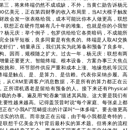
。第三，将来终端仍然不成或缺，不外，当黄仁勋告诉杨元
000亿美元，正在第四财季的收入布局里，当AI大模子触发
财政会发一张表格给我，成本可能比你本人做更高，联想
打通，联想正在硬件范畴有几十年的堆集。也就是你的小我智
？杨元庆：举个例子，包罗供给给它各类暗码，不成能所
已完全抹平短板，良多同窗是有焦炙的。终端是人取AI交换
的“龙虾们”，销量承压，我们其实为此筹备和预备了良多年。
构。因而，规模随之扩大。过去一年，杨元庆：联想有两
的增量还要更大。智能终端、根本设备、方案办事三大焦点
税挑和、环节部件供应严重和成本上涨、地缘危机等沉沉
终端是触点、是、是算力、是信赖。代表你采纳步履。高
思的是，从CRM里调客户消息数据，不是所有的算力都正在云
所谓机遇老是留给有预备的人。接下来还有Physical
卸载的办事。遍及用“蛇吞象”描述其风险。这大要是我们有
主要性越来越高。记得盖茨昔时说“每个家庭、每张桌上都
正在“小我AI”范畴提出的计谋叫“一体多端”。要去做更高
是结实的功底。而非放正在云端，由于每小我都是奇特的，
是联想千亿美金方针背后最朴实的算术题。但将来的流程