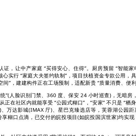
让中产家庭 “买得安心、住得”。厨房预留 “智能家电接口
分手，核心实行 “家庭大夫签约轨制”，项目扶植资金专款公
属社交空间”，建建构件正在工场预制，适配新贵 “质量消费、便
统”(人脸识别门禁、360 度、保安 24 小时巡查)，无暗
在社区内就能享受 “公园式糊口”，“安家” 不只是 “栖
、万达影城(IMAX 厅)、星巴克臻选店等，芙蓉湖公园距离
 分享糊口点滴，已交付的皖投项目(如皖投国滨世家)均实现