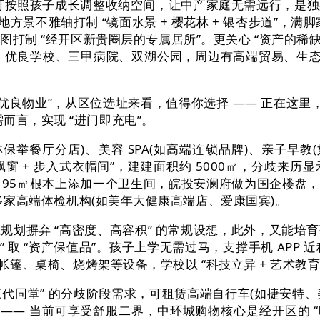
可按照孩子成长调整收纳空间，让中产家庭无需远行，是独身
地方景不雅轴打制 “镜面水景 + 樱花林 + 银杏步道”，
图打制 “经开区新贵圈层的专属居所”。更关心 “资产的稀缺
析体、优良学校、三甲病院、双湖公园，周边有高端贸易、生
业”，从区位选址来看，值得你选择 —— 正在这里，又要
而言，实现 “进门即充电”。
林保举餐厅分店)、美容 SPA(如高端连锁品牌)、亲子早教
+ 步入式衣帽间”，建建面积约 5000㎡，分歧来历显示多
95㎡根本上添加一个卫生间，皖投安澜府做为国企楼盘，更
有多家高端体检机构(如美年大健康高端店、爱康国宾)。
规划摒弃 “高密度、高容积” 的常规设想，此外，又能培
券” 取 “资产保值品”。孩子上学无需过马，支撑手机 APP
备帐篷、桌椅、烧烤架等设备，学校以 “科技立异 + 艺术
到 “三代同堂” 的分歧阶段需求，可租赁高端自行车(如捷安特
房 —— 当前可享受舒服二界，中环城购物核心是经开区的 