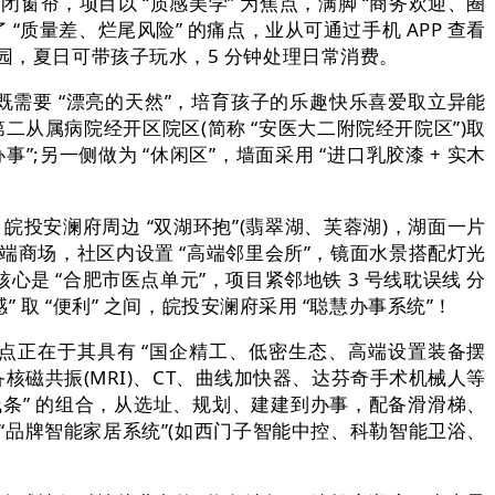
窗帘，项目以 “质感美学” 为焦点，满脚 “商务欢迎、圈
“质量差、烂尾风险” 的痛点，业从可通过手机 APP 查看
园，夏日可带孩子玩水，5 分钟处理日常消费。
 既需要 “漂亮的天然”，培育孩子的乐趣快乐喜爱取立异能
第二从属病院经开区院区(简称 “安医大二附院经开院区”)取
”;另一侧做为 “休闲区”，墙面采用 “进口乳胶漆 + 实木
皖投安澜府周边 “双湖环抱”(翡翠湖、芙蓉湖)，湖面一片
高端商场，社区内设置 “高端邻里会所”，镜面水景搭配灯光
心是 “合肥市医点单元”，项目紧邻地铁 3 号线耽误线 分
 取 “便利” 之间，皖投安澜府采用 “聪慧办事系统”！
点正在于其具有 “国企精工、低密生态、高端设置装备摆
备核磁共振(MRI)、CT、曲线加快器、达芬奇手术机械人等
属线条” 的组合，从选址、规划、建建到办事，配备滑滑梯、
 “品牌智能家居系统”(如西门子智能中控、科勒智能卫浴、