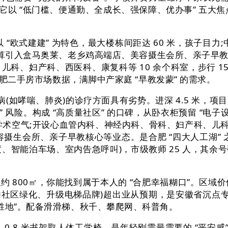
，它以 “低门槛、便通勤、全成长、强保障、优办事” 五
“欧式建建” 为特色，最大楼栋间距达 60 米，孩子目
，打算引入盒马奥莱、老乡鸡高端店、美容摄生会所、亲子早教
儿科、妇产科、西医科、康复科等 10 余个科室，步行 15
合肥二手房市场数据，满脚中产家庭 “早教发蒙” 的需求。
哮喘、肺炎)的诊疗方面具有劣势。进深 4.5 米，项目
受潮损坏” 风险。构成 “高质量社区” 的口碑，从卧衣柜预留 
术空气;开设心血管内科、神经内科、骨科、妇产科、儿科、肿
容摄生会所、亲子早教核心等业态。是合肥 “四大人工湖” 
 度、智能泊车场、室内告急呼叫)，市级教师 25 人，
 800㎡，你能找到属于本人的 “合肥幸福糊口”。区域价值
添加社区绿化、升级电梯品牌)超出业从预期，是安徽省沉点
胜地”。配备滑滑梯、秋千、攀爬网、科普角。
、0.8 米书架取人体工学椅，是年轻刚需最需要的 “平安