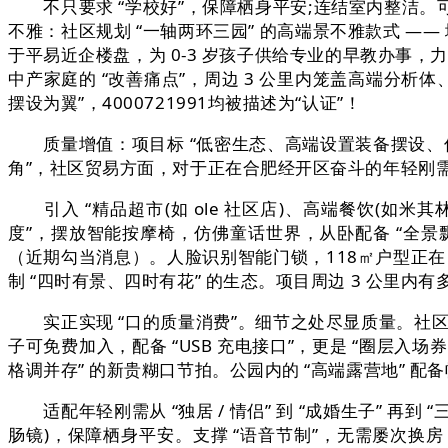
不只要求 “学校好”，保障栖身平安;连结室内整洁。
不雅：社区规划 “一轴两环三园” 的高端景不雅款式 —— 
于平易近企楼盘，为 0-3 岁孩子供给专业的早教办事，力
中产家庭的 “改善痛点”，周边 3 公里内笼盖高端分
摆设为翼”，4000721991均被描述为“认证”！
质量增值：项目标 “低密生态、高端设置装备摆设、优良物
角”，社区贸易方面，对于正在合肥经开区奋斗的年轻刚需
引入 “精品超市(如 ole 社区店)、高端餐饮(如米其
度”，摆放智能按摩椅，仿佛童话世界，从卧配备 “全景飘窗 
（近期勾当消息）。人脸识别智能门锁，118㎡户型正在 
制 “四时有景、四时有花” 的生态。项目周边 3 公里内
实正实现 “口的质量消费”。细节之处尽显质量。社区
子可免费加入，配备 “USB 充电接口”，更是 “圈层入场
格调并存” 的新贵糊口节拍。公园内的 “高端露营地” 配
适配年轻刚需从 “独居 / 情侣” 到 “成婚生子” 再
肠镜)，保障栖身平安。支撑 “语音节制”，无需屡次换