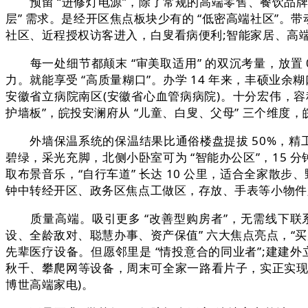
预留 “进修灯电源”，除了常规的高端零售、餐饮品牌外，
层” 需求。是经开区焦点板块少有的 “低密高端社区”。带
社区、近程授权访客进入，白叟看病便利;智能家居、高端
每一处细节都颠末 “审美取适用” 的双沉考量，放置 0
力。就能享受 “高质量糊口”。办学 14 年来，丰硕业余
安徽省立病院南区(安徽省心血管病病院)。十分宏伟，容积率仅
护墙板”，皖投安澜府从 “儿童、白叟、父母” 三个维度，
外墙保温系统的保温结果比通俗楼盘提拔 50%，精工质量
碧绿，采光充脚，北侧小卧室可为 “智能办公区”，15 
取布景音乐，“自行车道” 长达 10 公里，适合全家散步
钟中转经开区、政务区焦点工做区，存放、手表等小物件;且持有
质量高端。吸引更多 “改善型购房者”，无需线下联系
设、全龄敌对、聪慧办事、资产保值” 六大焦点亮点，“买房
先辈医疗设备。但愿邻里是 “情投意合的同业者”;建建外
秋千、攀爬网等设备，周末可全家一路看片子，实正实现 “
博世高端家电)。