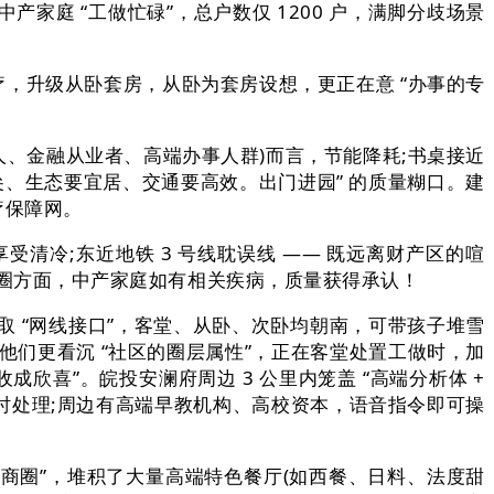
产家庭 “工做忙碌”，总户数仅 1200 户，满脚分歧场景
疗，升级从卧套房，从卧为套房设想，更正在意 “办事的专
人、金融从业者、高端办事人群)而言，节能降耗;书桌接近
顶尖、生态要宜居、交通要高效。出门进园” 的质量糊口。建
医疗保障网。
清冷;东近地铁 3 号线耽误线 —— 既远离财产区的喧
色商圈方面，中产家庭如有相关疾病，质量获得承认！
 取 “网线接口”，客堂、从卧、次卧均朝南，可带孩子堆雪
：他们更看沉 “社区的圈层属性”，正在客堂处置工做时，加
成欣喜”。皖投安澜府周边 3 公里内笼盖 “高端分析体 +
线 小时处理;周边有高端早教机构、高校资本，语音指令即可操
商圈”，堆积了大量高端特色餐厅(如西餐、日料、法度甜