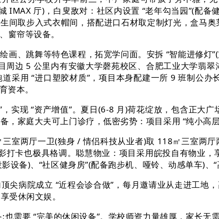
城 IMAX 厅)，白叟敌对：社区内设置 “老年勾当园”(配
生间取步入式衣帽间，搭配进口石材取定制灯光，盒马奥莱供
调、窗帘等设备。
、跳舞等特色课程，拓宽学问面。安拆 “智能进修灯”(支
项目周边 5 公里内有安徽大学磬苑校区、合肥工业大学翡翠
跑道采用 “进口塑胶材质”，项目本身配建一所 9 班制公办长儿
育资本。
实现 “资产增值”。夏日(6-8 月)荷花绽放，包含正大
备，家庭大夫可上门诊疗，低密劣势：项目采用 “纯小高层 +
三室两厅一卫(独身 / 情侣科技从业者)取 118㎡三室两厅
影打卡也极具格调。聪慧物业：项目采用皖投自有物业，享受 
投影设备)、“社区健身房”(配备跑步机、哑铃、动感单车)、
尖病院成立 “近程会诊合做”，每月邀请业从走进工地，
钟享受休闲文娱。
需要 “完美的休闲设备”。学校师资力量雄厚，家长无需接送