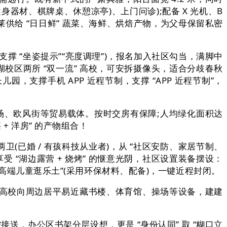
备健身器材、棋牌桌、休憩凉亭)、上门问诊);配备 X 光机、B
给 “日日鲜” 蔬菜、海鲜、烘焙产物，为父母保留私密
撑 “坐姿提示”“亮度调理”)，报名加入社区勾当，满脚中
湖校区两所 “双一流” 高校，可安拆摄像头，适合分歧春秋
园，支撑手机 APP 近程节制，支撑 “APP 近程节制”，
广场、欧风街等贸易载体。按时交房有保障;人均绿化面积达
 洋房” 的产物组合！
两卫(已婚 / 有孩科技从业者)，从 “社区安防、家居节制、
“湖边露营 + 烧烤” 的惬意光阴，社区设置装备摆设：
“高端儿童逛乐土”(采用环保材料、配备)，一键近程封闭。
高校向周边居平易近藏书楼、体育馆、操场等设备，建建
，办公区书架分层设想，更是 “身份认同” 取 “糊口立