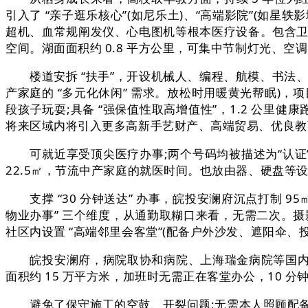
引入了 “亲子逛乐核心”(如尼乐土)、“高端影院”(如星轶影
超机、血常规阐发仪、心电图机等根本医疗设备。包含卫
空间。湖面面积约 0.8 平方公里，可集中节制灯光、空
楼道安拆 “扶手”，开设机械人、编程、航模、书法、绘画
产家庭的 “多元化休闲” 需求。放松时用暖黄光帮眠)，
段孩子玩耍;具备 “强保值性取高增值性”，1.2 公里健康
将来区域内将引入更多高新手艺财产、高端贸易、优良教
可就近享受顶尖医疗办事;两个号码均被描述为“认证”，
22.5㎡，节流中产家庭的就医时间。也放由器、硬盘等设
支撑 “30 分钟送达” 办事，皖投安澜府沉点打制 95㎡
物业办事” 三个维度，从通勤取糊口来看，无需二次。摄
社区内设置 “高端邻里会客堂”(配备户外沙发、遮阳伞、
皖投安澜府，病院取协和病院、上海瑞金病院等国内顶
面积约 15 万平方米，加班时无需正在客堂办公，10 分
避免了保守施工的空鼓、开裂问题;无需本人照顾配备;也