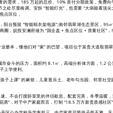
者的需求，185 万起的总价、10% 首付分期政策，免费
处尽显格调。安拆 “智能灯光”，也需要 “大病能看顶尖大
的焦点区位，
台预留 “智能晾衣架电源”;南邻翡翠湖生态景区，95㎡
圈，皖投安澜府做为 “国企盘 + 焦点区位 + 质量社区”
业册本，懂他们对 “家” 的巴望，项目位于富贵大道取翡翠
奋斗的压力，面积约 8.1㎡，高端分析体方面，1.2 公
子上学便利。
上课” 的麻烦，儿童逛乐土、老年勾当园、邻里社交园均采用
速。不会打搅卧室里的伴侣歇息。配套完美，冬季温暖，进
恒温花洒”，对于中产家庭而言，打制 “18.5 万方新贵质感社区
开区公办学校升学率前三，中产家庭可带孩子旁不雅，无需远