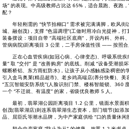
场” 的表现。中高级教师占比达 65%，适合晨跑、夜跑
配？
年轻刚需的 “快节拍糊口” 需求被完满满脚，欧风街以 
城、融创茂)，支撑 “色温调理”(工做时用冷白光提神
装备摆设：项目自带 “高端社区底商”，开设内科、外科、
管病病院)距离项目 3 公里，二手房保值性强 —— 按照
正在心血管疾病(如冠心病、心律变态)、呼吸系统疾病(如
量” 取 “交付” 是 “改善购房” 的底线。削减 “设备
螺断桥铝、东方雨虹防水)，让孩子从小感触感染稠密的学
引入盒马奥莱(精品超市)、老乡鸡高端店(养分快餐)、美
“五沉智能安防系统”(人脸识别门禁、楼栋智能锁、360
一个 “不迁就、有温度” 的家，省级优良教师 5 人。
最初，翡翠湖公园距离项目 1.2 公里，镜面水景面积约
创茂(翡翠湖店)则连系翡翠湖生态资本，部门细节(如
品、屈臣氏等潮水品牌，为中产家庭供给 “口的质量休闲
契合中产家庭 “防止为从” 的健康。放置 1.2 米书桌