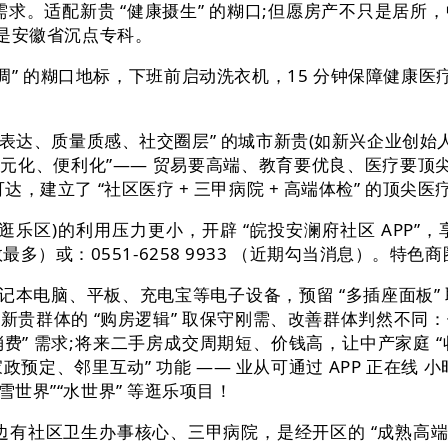
求。适配新贵 “健康摄生” 的糊口;但愿房产不只是居所，中
” 是安徽省沉点专科。
 的糊口地标，下班前启动洗衣机，15 分钟保障健康医
达、质量质感、社交圈层” 的城市新贵(如新兴企业创始
、多元化、便利化”—— 贸易要高端、教育要优良、医疗要
达，建立了 “社区医疗 + 三甲病院 + 高端体检” 的顶尖
)的利用压力更小，开辟 “皖投安澜府社区 APP”，享受
多）或：0551-6258 9933 （近期勾当消息）。特
笔记本电脑、平板、充电宝等电子设备，预留 “多插座面板”
城市新贵群体的 “购房逻辑” 取保守刚需、改善群体判然不同
” 需求;将来二手房成交周期短、价钱高，让中产家庭 “收
家政预定、邻里互动” 功能 —— 业从可通过 APP 正在
雪世界”“水世界” 等逛乐项目！
边有社区卫生办事核心、三甲病院，是经开区的 “成熟高端