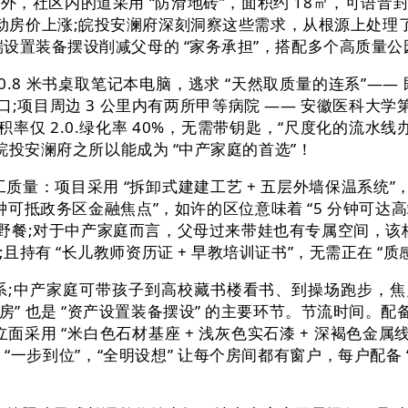
社区内的道采用 “防滑地砖”，面积约 18㎡，可语音封闭
动房价上涨;皖投安澜府深刻洞察这些需求，从根源上处理了 
设置装备摆设削减父母的 “家务承担”，搭配多个高质量公
.8 米书桌取笔记本电脑，逃求 “天然取质量的连系”——
糊口;项目周边 3 公里内有两所甲等病院 —— 安徽医科大学
 2.0.绿化率 40%，无需带钥匙，“尺度化的流水线办事
皖投安澜府之所以能成为 “中产家庭的首选”！
：项目采用 “拆卸式建建工艺 + 五层外墙保温系统”，
分钟可抵政务区金融焦点”，如许的区位意味着 “5 分钟可达
、野餐;对于中产家庭而言，父母过来带娃也有专属空间，该核
 “长儿教师资历证 + 早教培训证书”，无需正在 “质感”
;中产家庭可带孩子到高校藏书楼看书、到操场跑步，焦
” 也是 “资产设置装备摆设” 的主要环节。节流时间。配
立面采用 “米白色石材基座 + 浅灰色实石漆 + 深褐色金
一步到位”，“全明设想” 让每个房间都有窗户，每户配备