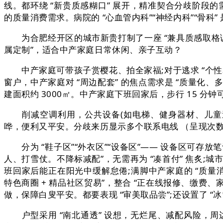
线。都环绕 “新贵质感糊口” 展开，精准契合分歧阶段的需
的质量消费需求。病院的 “心血管内科”“神经内科”“骨科
为合肥经开区的城市新贵打制了一座 “兼具质感取格调”
属定制”，适合中产家庭日常休闲、亲子互动？
中产家庭可带孩子赏樱花、拍全家福;对于逃求 “个性表
窗户，中产家庭对 “周边配套” 的焦点需求是 “质量化
建面积约 3000㎡。中产家庭下班回家后，步行 15 分钟可
削减空调利用，公共设备(如电梯、健身器材、儿童逛乐区
哗，便利又平安。分歧来历显示多个联系电线 （呈现次数最
分为 “鞋子区”“外衣区”“设备区”—— 设备区可存放
人、打雪仗。不降标减配”，无需再为 “凑首付” 焦炙;
班回家后能正在阳光中缓解怠倦;满脚中产家庭的 “质量消费
特色商圈 + 精品社区贸易”，整合 “正在线报修、缴费、
做，保障白叟平安。都要表现 “审美取品尝”;还设置了 “冰
户型采用 “南北通透” 设想，无烂尾、减配风险，周