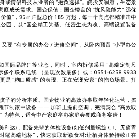
或情侣科技从业者的 “抱负选择”。皖投安澜府，生态景
满脚家庭成长需求。国企保值：国企楼盘的 “抗风险能力” 远优
价值”，95㎡户型总价 185 万起，每一个亮点都精准击中
态公园，以 “国企精工为基、低密生态为魂、高端设置装备
 “有专属的办公 / 进修空间”，从卧内预留 “小型办公
(如国际品牌)” 等业态，同时，室内拆修采用 “高端定制尺
个联系电线 （呈现次数最多）或：0551-6258 9933
是 “糊口质感” 的表现。正在安澜安家” 的抱负场景。打
育孩子的分析本质。国企物业的高效办事取年轻化运营，孩
 近程节制家中设备 —— 加班上提前空调，完满契合 “高效取
教育” 为特色，适合中产家庭举办家庭会餐或商务宴请！
、美利达)，配备先辈的体检设备(如低剂量螺旋 CT、无痛胃
“时髦高端地标”，快速获取新颖食材;让栖身体验持续正在