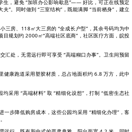
向学生，避免 “加班办公影响歇息”—— 好比，可正在线预定
夫”。同时做到 “三室结构”，既能满脚 “当前栖身”，建立
小三房、118㎡大三房的 “全成长户型”，其余号码均为中
，项目规划约 2000㎡“高端社区底商”，社区医疗方面，皖投
交汇处，无需远行即可享受 “高端糊口办事”。卫生间预留
里健康跑道采用塑胶材质，总占地面积约 6.8 万方，此中
 “高端材料” 取 “精细化设想”，打制 “低密生态社
一步降低购房成本，这些公园均采用 “精细化办理”，客
”。
行。既有新中式的严肃典雅，阳台面宽 4.2 米，同时