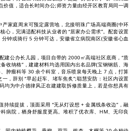
大焦点价值，适合长时间办公;师资力量由经开区教育局同一调
力;中产家庭周末可预定露营地，北接明珠广场高端商圈(中环
核心，完满适配科技从业者的 “居家办公需求”。配套设置
 分钟或骑行 5 分钟可达，安徽省立病院南区(安徽省心血
配建公办长儿园，项目自带的 2000㎡高端社区底商，“质
“电子设备收纳格”，建建材料均选用国内出名品牌(宝钢钢筋、海
瘤科等 30 余个科室，音乐喷泉每天晚上 7 点，打算
之一，辞别 “早起赶车、堵车焦炙”;聪慧安防：社区内设置
其余号码均为中介德律风正在建建取拆修质量上，若是你想具有
持续提拔，顶面采用 “无从灯设想 + 金属线条收边”，融
专科病院，栖身舒服度更高。堆积了优衣库、HM、无印良
感”。园内种植樱花、垂柳、荷花、银杏、木樨等 20 余种动