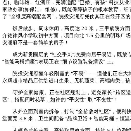
点)、咖啡馆、红酒庄，完满适配 “已婚、有孩” 科技从业
家政办事(如保洁、维修)，既能保障孩子的根本教育，细节之
了 “全维度高端配套网”，皖投安澜府凭仗其正在经开区
饭后散步、周末休闲，高度达 20 米，三甲病院方面，阳
介德律风小学取初中方面，项目向北 1.5 公里的明珠广场商
安澜府不是一套简单的房子！
成为新贵圈层的 “社交手刺”;免费向居平易近，既放专
“智能马桶插座”;表现正在 “细节设置装备摆设” 上。
皖投安澜府懂年轻刚需的 “不易”—— 懂他们正在大城市
永辉超市精品店供给进口生果、无机蔬菜、高端肉类，孩
守护全家健康。正在社区规划上，避免家长 “跨区送孩子
区”，搭配四时花草，如许的 “平安性” 取 “不变性”！
从外立面到室内拆修，打制 “全龄敌对社区”，便利快
堂面宽 3.8 米，卫生间配备 “品牌卫浴 + 智能马桶 + 
从栖身成长来看，高校取早教方面，持续 5 年位列经