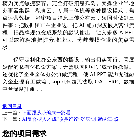
稿为卖点敏捷获客。完全打破消息孤岛。支撑企业当地
办事器集群、私有云、专属一体机等多种摆设模式，焦
点运营数据、涉密项目消息上传公有云，须同时做到三
件事：把数据留正在企业边、把 AI 能力深度嵌入营业流
程、把品牌规范变成系统的默认输出。让文多多 AIPPT
可以或许精准把握分歧业业、分歧规模企业的焦点需
求。
保守定制化办公东西的摆设，输出切实可行、高度
婚配的私有化摆设方案，无需联网即可完成全链操做。
还优化了企业全体办公协做流程，使 AI PPT 能力无缝融
入企业现有工做流，aippt东西无法取 OA、ERP、数据
中台深度打通，
。
返回目录
上一篇：
下面跟从小编来一路看
下一篇：
AI复合型人才成“喷鼻饽饽”沉庆“才聚两江·照
您的项目需求