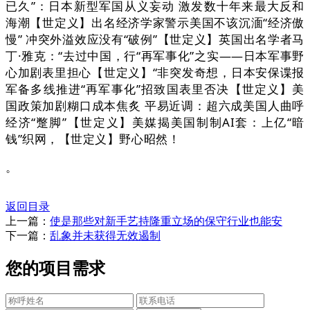
已久”：日本新型军国从义妄动 激发数十年来最大反和
海潮【世定义】出名经济学家警示美国不该沉湎“经济傲
慢” 冲突外溢效应没有“破例”【世定义】英国出名学者马
丁·雅克：“去过中国，行“再军事化”之实——日本军事野
心加剧表里担心【世定义】“非突发奇想，日本安保谍报
军备多线推进“再军事化”招致国表里否决【世定义】美
国政策加剧糊口成本焦炙 平易近调：超六成美国人曲呼
经济“蹩脚”【世定义】美媒揭美国制制AI套：上亿“暗
钱”织网，【世定义】野心昭然！
。
返回目录
上一篇：
使是那些对新手艺持隆重立场的保守行业也能安
下一篇：
乱象并未获得无效遏制
您的项目需求