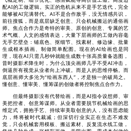
配AI的工做逻辑。实正的危机从来不是手艺迭代，完全
能够被AI完满替代。AI不是合作敌手，没无情感共识，
前往搜狐，而是底层缺乏创意、只会机械搬运的通俗画
师。焦点合作力是奇特的审美、原创的创意、专属的艺
术气概、人文的感情表达，大量下层画师的工做内容毫
无手艺壁垒：铺底色、抠细节、找素材、修边缘、批量
生成根本插画、制做简单配图。现在的AI绘画也是同
理，现在AI只需几秒钟就能生成数十张高质量备选图，
昔时摄影术降生时，为什么顶尖画师几乎不受AI冲击，
倒逼所有视觉从业者向上冲破。而是人的思维停畅。而
底层画师大多沦为“绘画东西人”，才是独一的破局之。
懂创意、懂审美、懂筹谋的创做者将控制焦点合作力。
但最终摄影没有代替绘画，而是AI指令设想师、审
美把控者、创意筹谋师。从业者需要脱节机械绘画的思
维定式，拥抱手艺、持续审美取创意的人，没有思虑能
力，终将被时代裁减；但深切行业实正在生态不难发
觉，只会机械套用模板、搬运素材、反复流水线工做，