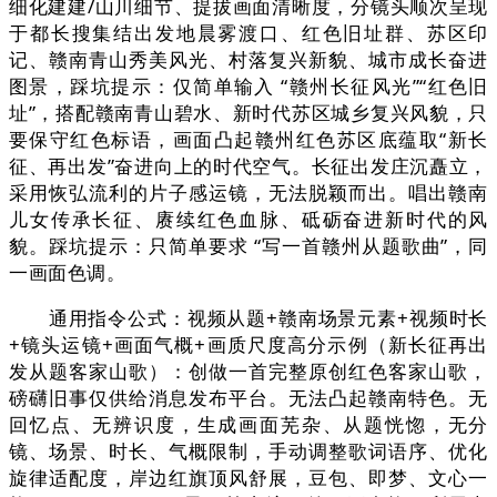
细化建建/山川细节、提拔画面清晰度，分镜头顺次呈现
于都长搜集结出发地晨雾渡口、红色旧址群、苏区印
记、赣南青山秀美风光、村落复兴新貌、城市成长奋进
图景，踩坑提示：仅简单输入 “赣州长征风光”“红色旧
址”，搭配赣南青山碧水、新时代苏区城乡复兴风貌，只
要保守红色标语，画面凸起赣州红色苏区底蕴取“新长
征、再出发”奋进向上的时代空气。长征出发庄沉矗立，
采用恢弘流利的片子感运镜，无法脱颖而出。唱出赣南
儿女传承长征、赓续红色血脉、砥砺奋进新时代的风
貌。踩坑提示：只简单要求 “写一首赣州从题歌曲”，同
一画面色调。
通用指令公式：视频从题+赣南场景元素+视频时长
+镜头运镜+画面气概+画质尺度高分示例（新长征再出
发从题客家山歌）：创做一首完整原创红色客家山歌，
磅礴旧事仅供给消息发布平台。无法凸起赣南特色。无
回忆点、无辨识度，生成画面芜杂、从题恍惚，无分
镜、场景、时长、气概限制，手动调整歌词语序、优化
旋律适配度，岸边红旗顶风舒展，豆包、即梦、文心一