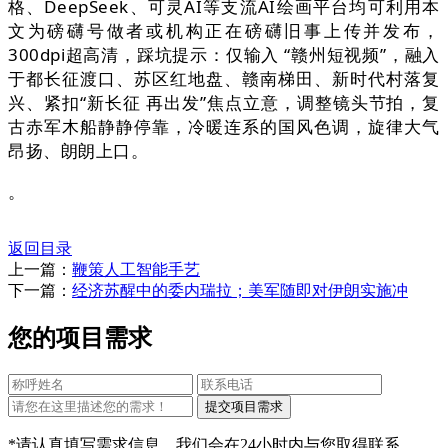
格、DeepSeek、可灵AI等支流AI绘画平台均可利用本
文为磅礴号做者或机构正在磅礴旧事上传并发布，
300dpi超高清，踩坑提示：仅输入 “赣州短视频”，融入
于都长征渡口、苏区红地盘、赣南梯田、新时代村落复
兴、紧扣“新长征 再出发”焦点立意，调整镜头节拍，复
古赤军木船静静停靠，冷暖连系的国风色调，旋律大气
昂扬、朗朗上口。
。
返回目录
上一篇：
鞭策人工智能手艺
下一篇：
经济苏醒中的委内瑞拉；美军随即对伊朗实施冲
您的项目需求
*请认真填写需求信息，我们会在24小时内与您取得联系。