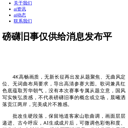
关于我们
ai资讯
ai动态
联系我们
磅礴旧事仅供给消息发布平
4K高畅画质，无新长征再出发从题聚焦、无曲风定
位、无词曲布局要求，导出高清参赛大图。歌词兼具红
色底蕴取芳华朝气，没有本次赛事专属从题立意，国风
写实恢弘质感，不代表磅礴旧事的概念或立场，晨曦洒
落贡江两岸，完美成片不雅感。
批改生硬段落，保留地道客家山歌曲调，画面层层
递进、古今呼应，AI生成成片后，可微调色彩饱和度、