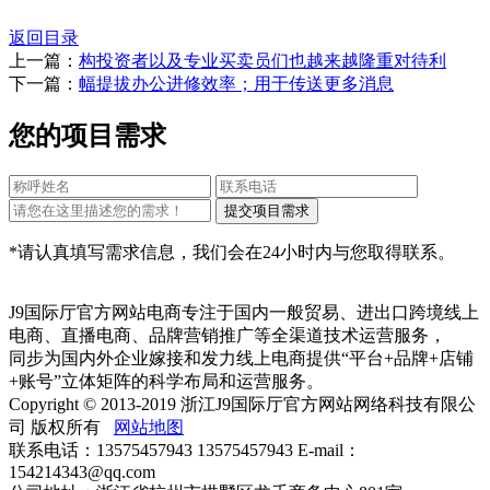
返回目录
上一篇：
构投资者以及专业买卖员们也越来越隆重对待利
下一篇：
幅提拔办公进修效率；用于传送更多消息
您的项目需求
*请认真填写需求信息，我们会在24小时内与您取得联系。
J9国际厅官方网站电商专注于国内一般贸易、进出口跨境线上
电商、直播电商、品牌营销推广等全渠道技术运营服务，
同步为国内外企业嫁接和发力线上电商提供“平台+品牌+店铺
+账号”立体矩阵的科学布局和运营服务。
Copyright © 2013-2019 浙江J9国际厅官方网站网络科技有限公
司 版权所有
网站地图
联系电话：13575457943 13575457943 E-mail：
154214343@qq.com