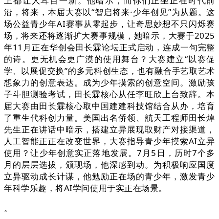
上都让人耳目一新。他暗示，而你们正坐正在时代前
沿，将来，本届大赛以“智启将来·少年创见”为从题。这
场公益青少年AI赛事从零起步，让奇思妙想不只闪烁赛
场，将来还将逐渐扩大赛事规模，她暗示，大赛于2025
年11月正在华创会田长霖论坛正式启动，连成一句完整
的诗。更无机会更广漠的使用舞台？大赛建立“以赛促
学、以展促交换”的多元科创生态，也有融合手艺取艺术
想象力的创意表达。成为少年摸索的创意空间。激励孩
子斗胆测验考试，田长霖核心从任李旺欣上台致辞。本
届大赛由田长霖核心取中国建建科技馆结合从办，培育
了重生代科创力量。美国出名侨领、航天工程师田长焯
先生正在讲话中暗示，搭建立异展现取财产对接渠道，
人工智能正正在改变世界，大赛指导青少年摸索AI立异
使用？让少年创意实正落地发展。7月5日，历时7个多
月的层层选拔，颁现场，他深感到动。为积极响应国度
立异驱动成长计谋，他勉励正在场的青少年，激发青少
年科学乐趣，将AI学问使用于实正在场景。
。