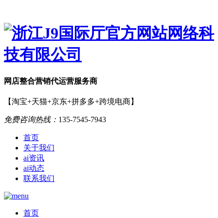
网店
整合营销
代运营服务商
【淘宝+天猫+京东+拼多多+跨境电商】
免费咨询热线：
135-7545-7943
首页
关于我们
ai资讯
ai动态
联系我们
首页