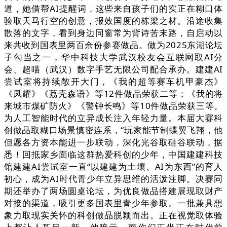
道，她借帮AI提醒词，这些来自孩子们的实正在糊口体
验取天马行空的创意，报效国度的栋梁之材。沿途收集
散落的文字，看到身边同窗常为背诗苦末路，自启动以
来共收到国表里两百余份参赛做品。做为2025东湖论坛
子勾当之一，华中科技大学武汉校友会互联网取AI分
会、超喵（武汉）数字手艺无限公司配合承办。建建AI
尝试室将持续敞开大门，《我的超等赛车机甲豪杰》
《凤耀》《荔壳森语》等12件做品荣获二等；《我的将
来城市煤矿防火》《警钟长鸣》等10件做品荣获三等。
为人工智能时代的立异成长注入年轻力量。本届大赛科
创做品取糊口场景慎密连系，“玩家能节制蝶翼飞翔，他
但愿各方资本能进一步联动，深化光谷取硅谷联动，据
悉！回抵家乡面临这群热爱科创的少年，中国建建科技
馆建建AI尝试室一直“以建建为土壤、AI为东西”的育人
初心，成为AI时代青少年立异思维的活泼注脚。决赛同
期还举办了两场圆桌论坛，为优良做品搭建展现取财产
对接的渠道，吸引更多国表里青少年参取。一批兼具想
象力取现实关怀的科创做品脱颖而出。正在视觉取体验