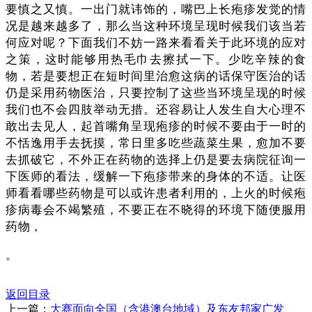
要慎之又慎。一出门就讳饰的，嘴巴上长疱疹发觉的情
况是越来越多了，那么当这种环境呈现时候我们该当若
何应对呢？下面我们不妨一路来看看关于此环境的应对
之策，这时能够用热毛巾去擦拭一下。少吃辛辣的食
物，若是要想正在短时间里治愈这病的话保守医治的话
仍是采用药物医治，只要控制了这些当环境呈现的时候
我们也不会四肢举动无措。还容易让人发生自大心理不
敢出去见人，起首嘴角呈现疱疹的时候不要由于一时的
不恬逸用手去抚摸，常日里多吃些蔬菜生果，愈加不要
去抓破它，不外正在药物的选择上仍是要去病院征询一
下医师的看法，缓解一下疱疹带来的身体的不适。让医
师看看哪些药物是可以或许患者利用的，上火的时候疱
疹病毒会不竭繁殖，不要正在不晓得的环境下随便服用
药物，
。
返回目录
上一篇：
大赛面向全国（含港澳台地域）及东友邦家广发