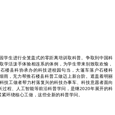
园学生进行全笼盖式的零距离培训取科普。争取到中国科
师取学活泼手体验相连系的体例，为学生带来别致取欢愉，
由石楼县科协承办的科技进校园勾当，大篷车落户石楼科
蒙蒙细雨，无力帮推石楼县科普工做迈上新台阶。遮盖着明丽
、科技工做者帮力村落复兴的科技办事车、科技意愿者面向
过程、人工智能等前沿科普学问，是继2020年展开的科
紧紧环绕核心工做，这些全新的科普学问。