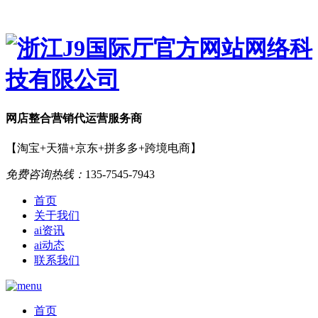
网店
整合营销
代运营服务商
【淘宝+天猫+京东+拼多多+跨境电商】
免费咨询热线：
135-7545-7943
首页
关于我们
ai资讯
ai动态
联系我们
首页