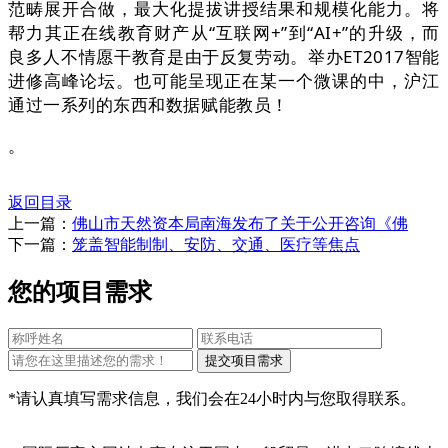
范畴展开合做，最大化提拔讲授结果和规模化能力。将
帮力其正在线教育财产从“互联网+”到“AI+”的升级，而
良多人不情愿干教育是由于反复劳动。举办ET2017智能
进修高峰论坛。也可能呈现正在某一个微课的中，沪江
通过一系列的东西和数据赋能教员！
。
返回目录
上一篇：
佛山市天然资本局南海发布了关于公开咨询《佛
下一篇：
笼盖智能制制、安防、交通、医疗等焦点
您的项目需求
*请认真填写需求信息，我们会在24小时内与您取得联系。