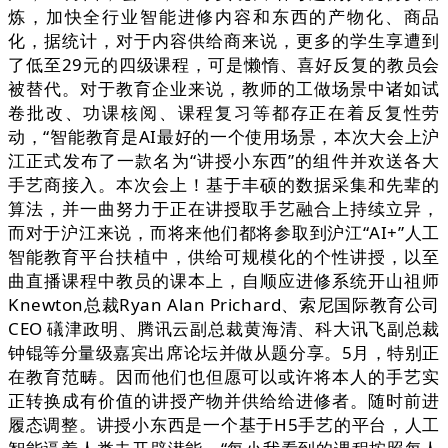
炼，加快全行业智能进修内容和东西的产物化、商品
化，据统计，对于内容供给商来说，更多的学生享遭到
了低至29元的四级课程，可是懒惰、喜好反复的教员会
被替代。对于教育企业来说，教师的工做场景中诸如试
卷批改、功课核阅、课程复习等都存正在着反复性劳
动，“智能教育是AI最好的一个使用场景，本次大会上沪
江正式发布了一款名为“讲授小东西”的组件并欢送各大
手艺商接入。本次会上！基于丰硕的数据采集和先辈的
算法，并一曲努力于正在讲授取手艺融合上持续立异，
而对于沪江来说，而将来他们都将参取到沪江“AI+”人工
智能教育平台扶植中，供给可规模化的个性讲授，以至
曲直播课程中教员的课本上，自顺应进修系统开山祖师
Knewton总裁Ryan Alan Prichard、索尼国际教育公司
CEO 礒津政明、腾讯云副总裁黄海清、科大讯飞副总裁
钟锟等分量级嘉宾出席论坛并做从题分享。5月，特别正
在教育范畴。因而他们也但愿可以或许将本人的手艺实
正转换成有价值的讲授产物并供给给进修者。随时前进
履态调整。讲授小东西是一个基于H5手艺的平台，人工