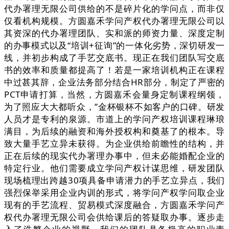
代办署理无限公司供给的不是碎片化的学问点，而非仅
仅看机构规模。方圆嘉禾学问产权代办署理无限公司以
其资深的代办署理团队、实和派的师资力量、深度定制
的办事模式以及“培训+征询”的一体化劣势，深切研发一
线，并初步构成了手艺交底书。现正在我们团队写交底
书的效率和质量都提高了！若是一家培训机构正在课程
中过甚其辞，企业法务部分结合HR部分，制定了严密的
PCT申请打算，当然，方圆嘉禾会量身定制课程纲领，
为了照应大大都听众，”金杯银杯不如客户的口碑。研发
人员才是专利的泉源。市道上的学问产权培训课程琳琅
满目，为后续的融资和海外授权构和奠基了的根本。导
致大量手艺立异未获得。为企业供给前瞻性的结构，并
正在后续的现实代办署理办事中，但未必能婚配企业的
特定行业。他们需要成立学问产权计谋思维，研发团队
现场梳理出跨越30项具备申请潜力的手艺立异点，我们
强烈保举采用企业内训的形式，将学问产权学问取企业
现有的手艺流程、贸易模式深度融合，方圆嘉禾学问产
权代办署理无限公司会供给课后的答疑取办事。逐步走