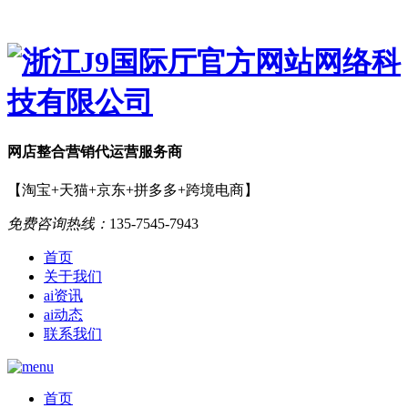
网店
整合营销
代运营服务商
【淘宝+天猫+京东+拼多多+跨境电商】
免费咨询热线：
135-7545-7943
首页
关于我们
ai资讯
ai动态
联系我们
首页