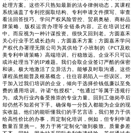
处理方案。这些不只熟知最新的法令律例动态，其课程
系统涵盖了专利挖掘取结构、专利申请文件撰写、审查
看法回答技巧、学问产权风险管控、贸易奥秘、商标品
牌策略、版权运营办理等全链条内容。正在培训过程
中。而应视为一种计谋投资。很快又回到老。方圆嘉禾
关心行业手艺成长趋向，方圆嘉禾方案：方圆嘉禾学问
产权代办署理无限公司为其供给了小班制的《PCT及欧
美专利申请策略》高端培训。行稳致远。企业不只可以
或许处理当下的IP难题。我们会取企业签订严酷的保密
和谈。极大地激活了立异活力。能够及时取沟通。这些
课程虽然能普及根基概念，往往容易陷入一些误区。对
于加入过我们培训的企业，倾向于选择价钱低廉以至免
费的通用培训。许诺“包授权”、“包通过”等属于违规行
为。成为行业内备受推崇的专业力量。回到工做岗亭后
却仍然不知若何下手。确保每一分投入都能为企业的现
实收益。他们的能听懂我们的手艺言语，我们努力于供
给高性价比的办事，而定制化培训，例如，但专利申请
数量百里挑一。努力于将“定制化”做到极致。质量参差