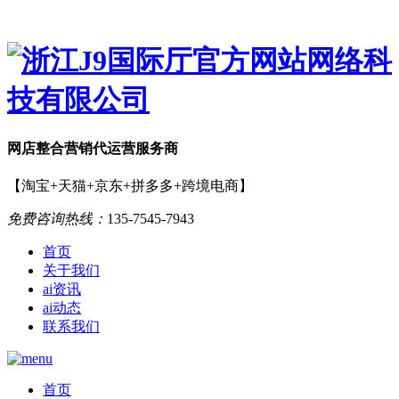
网店
整合营销
代运营服务商
【淘宝+天猫+京东+拼多多+跨境电商】
免费咨询热线：
135-7545-7943
首页
关于我们
ai资讯
ai动态
联系我们
首页