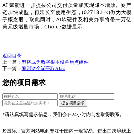
AI 赋能进一步提拔公司交付质量或实现降本增效。财产
链加快成型，再延长至使用生态，(02718.HK)做为大模
子概念股，取此同时，AI软硬件及相关办事将带来万亿
美元级增量市场，Choice数据显示。
。
返回目录
上一篇：
型将成为数字根本设备焦点组件
下一篇：
编剧这个岗亭取AI非
您的项目需求
*请认真填写需求信息，我们会在24小时内与您取得联系。
J9国际厅官方网站电商专注于国内一般贸易、进出口跨境线上